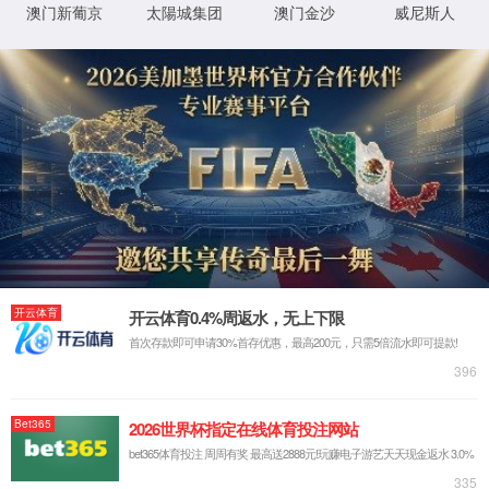
2024
9
024
年3月2
日中国铁塔集团组织召开2
年度代维工作会议。
bifa必发唯一官网主页受邀参加，荣获中国铁2023年应急及重要通信
突出贡献单位、先进集体
服务保障工作
荣誉称号。