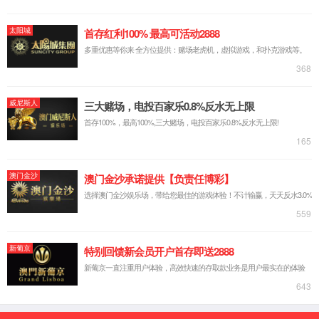
特此喜报，公司会继续大力弘扬铁塔铁军精神，凝聚接续奋斗的伟
大力量，按照中国铁塔的统一要求和工作部署，踔厉奋发、勇毅前
行，不断提升服务能力，切实做好应急及重要通信服务保障工作。