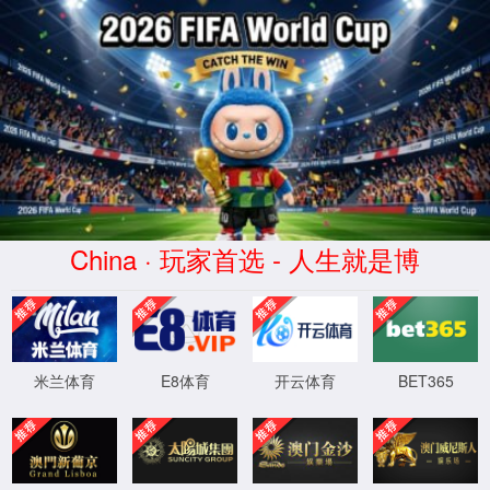
bifa·必发(中国区)唯一官方
导
航
网站-Website homepage
切
换
Previous
Nex
董事长致辞
首页
>
bifa必发唯一官网主页
>
公司荣誉
喜报：bifa必发唯一官网主页荣获中国
铁塔2023年应急及重要通信服务保障工
作先进代维单位
2024-03-29
bifa必发唯一官网主页
185