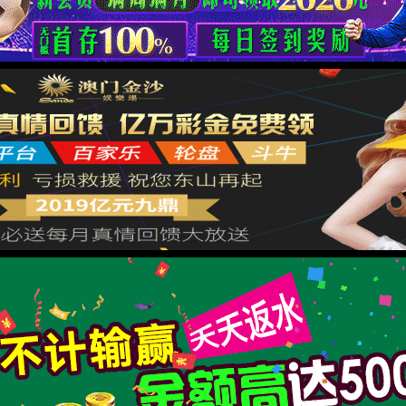
015年度北区铁塔优秀维护单位（中国铁
2020-05-16
bifa必发唯一官
篇：2015年度优秀合作伙伴（中国电信浙江分公司）
下一篇：2