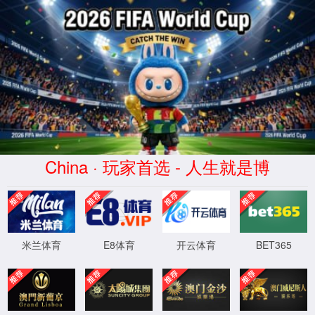
bifa·必发(中国区)唯一官方
导
航
网站-Website homepage
切
换
Previous
Nex
董事长致辞
首页
>
bifa必发唯一官网主页
>
公司荣誉
2014年度优秀合作伙伴（中国电信浙江
分公司）
2020-05-16
bifa必发唯一官网主页
537