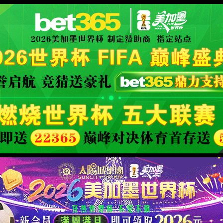
Website homepage
首页
bifa必发唯一官网主页
业务范围
产品展示
合
>
bifa必发唯一官网主页
>
公司荣誉