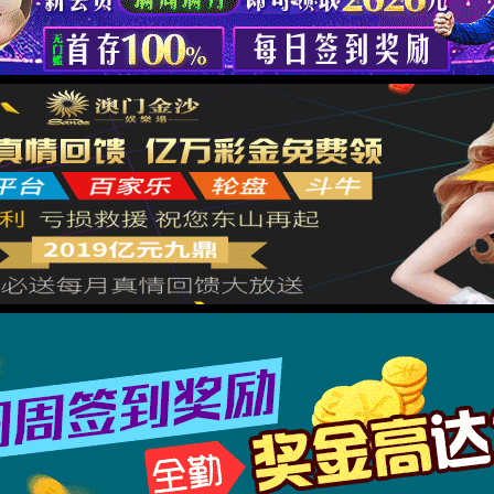
2013年度防汛抗台通信抢修工作
2020-05-16
bifa必发唯一官
篇：2013年度余姚防汛抗台通讯装维抢修工作先进单位
下一篇：