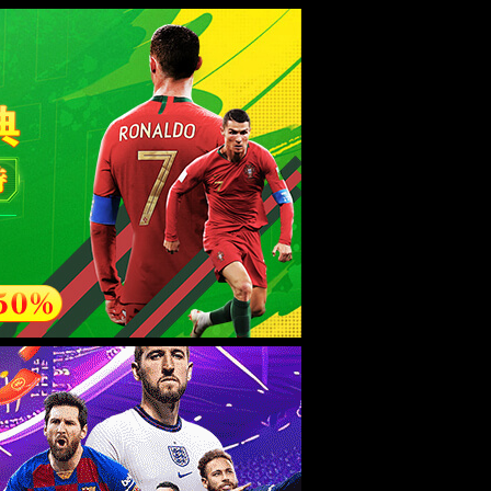
作伙伴
bifa必发集团
人才招聘
联系我们
Next