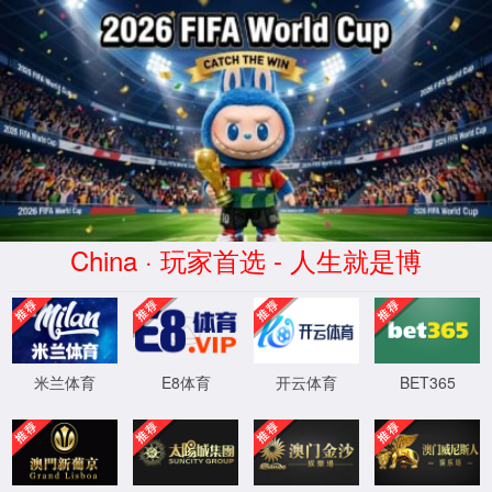
bifa·必发(中国区)唯一官方
导
航
网站-Website homepage
切
换
Previous
Nex
董事长致辞
首页
>
bifa必发唯一官网主页
>
公司荣誉
2012-2013年度通信网络综合维护先进
单位
2020-05-16
bifa必发唯一官网主页
393