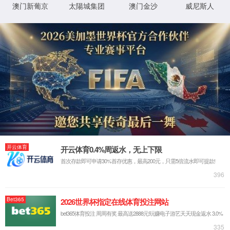
上一篇：上海贝尔
下一篇：中兴
Copyright 2003-2026 bifa必发唯一官网主页 All Right Reserved.
浙
ICP备2021013845号-1